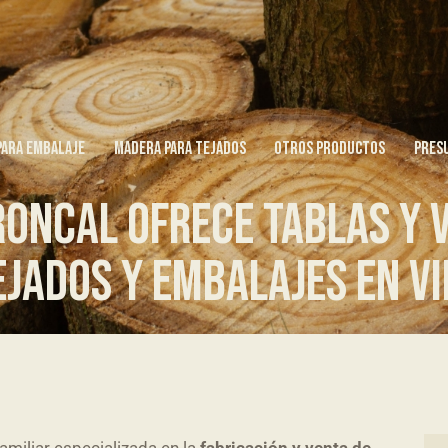
PARA EMBALAJE
MADERA PARA TEJADOS
OTROS PRODUCTOS
PRES
RONCAL OFRECE TABLAS Y 
EJADOS Y EMBALAJES EN V
miliar especializada en la
fabricación y venta de