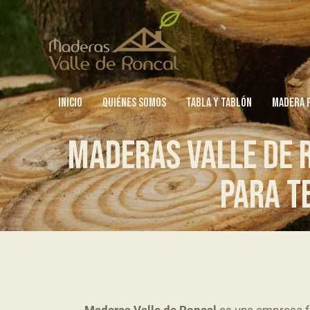
INICIO
QUIÉNES SOMOS
TABLA Y TABLÓN
MADERA 
MADERAS VALLE DE 
PARA T
Maderas Valle de Roncal
es una empresa fa