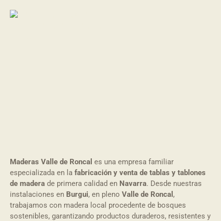
MADERAS VALLE DE RONCAL OFRECE FABRICACIÓN Y
VENTA DE TABLA Y TABLÓN DE MADERA EN NAVARRA
EN BURGUI
Maderas Valle de Roncal
es una empresa familiar
especializada en la
fabricación y venta de tablas y tablones
de madera
de primera calidad en
Navarra
. Desde nuestras
instalaciones en
Burgui
, en pleno
Valle de Roncal
,
trabajamos con madera local procedente de bosques
sostenibles, garantizando productos duraderos, resistentes y